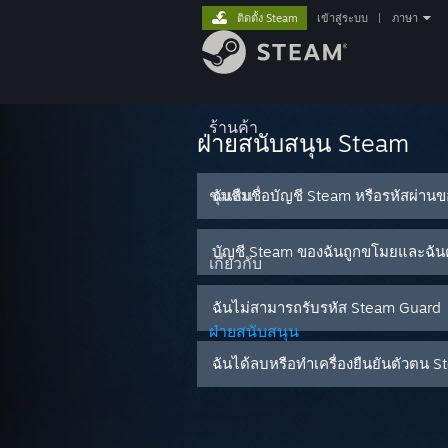
ติดตั้ง Steam
เข้าสู่ระบบ
|
ภาษา
ร้านค้า
ฝ่ายสนับสนุน Steam
ชุมชน
ฉันลืมชื่อบัญชี Steam หรือรหัสผ่าน
บัญชี Steam ของฉันถูกขโมยและฉันต
เกี่ยวกับ
ฉันไม่สามารถรับรหัส Steam Guard
ฝ่ายสนับสนุน
ฉันได้ลบหรือทำเครื่องยืนยันตัวต