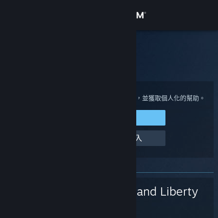
登入
商店
Steam 客服
社群
首頁
>
遊戲與應用程式
>
Throne and Liberty
關於
登入您的 Steam 帳戶來檢視購買與帳戶狀態，並獲取個人化的幫助。
登入 Steam
客服
幫幫我，我無法登入
變更語言
取得 Steam 行動應用程式
Throne and Liberty
檢視電腦版網頁