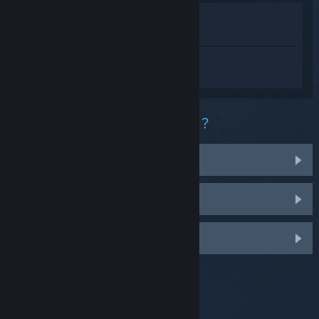
在商店中檢視
在收藏庫中檢視
登入
以便在 Throne and Liberty 中獲取個
人化的幫助。
您在這款產品中遭遇什麼樣的困難？
在我的作業系統上無法使用
收藏庫中找不到
登入即可變更更多個人化設定