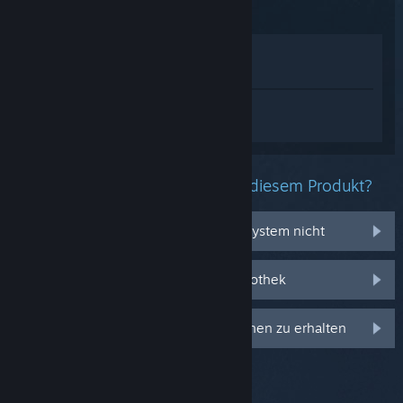
Im Shop anzeigen
In meiner Bibliothek anzeigen
Melden Sie sich an
, um personalisierte
Hilfe für Throne and Liberty zu erhalten.
Welche Probleme haben Sie mit diesem Produkt?
Es funktioniert auf meinem Betriebssystem nicht
Es befindet sich nicht in meiner Bibliothek
Anmelden, um personalisierte Optionen zu erhalten