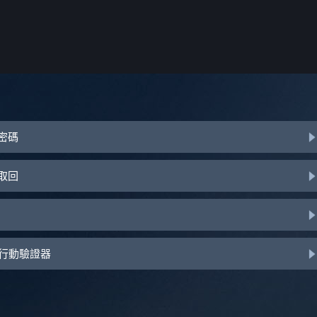
或密碼
助取回
d 行動驗證器