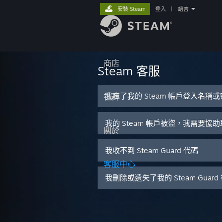
安裝 Steam
登入
|
語言
商店
Steam 客服
我忘了我的 Steam 帳戶登入名稱
社群
我的 Steam 帳戶被盜，我需要協
關於
我收不到 Steam Guard 代碼
客服中心
我刪除或遺失了我的 Steam Guar