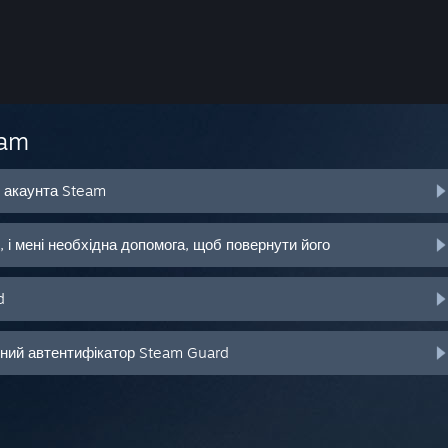
eam
о акаунта Steam
 і мені необхідна допомога, щоб повернути його
d
ьний автентифікатор Steam Guard