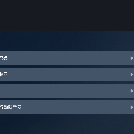
或密碼
助取回
d 行動驗證器