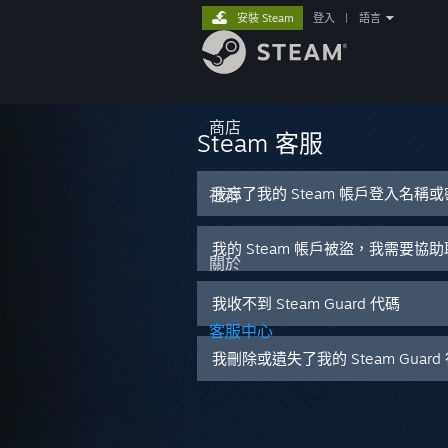
安裝 Steam
登入
|
語言
商店
Steam 客服
我忘了我的 Steam 帳戶登入名稱
社群
我的 Steam 帳戶被盜，我需要協
關於
我收不到 Steam Guard 代碼
客服中心
我刪除或遺失了我的 Steam Guar