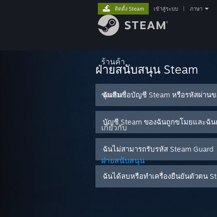
ติดตั้ง Steam
เข้าสู่ระบบ
|
ภาษา
ร้านค้า
ฝ่ายสนับสนุน Steam
ชุมชน
ฉันลืมชื่อบัญชี Steam หรือรหัสผ่าน
บัญชี Steam ของฉันถูกขโมยและฉันต
เกี่ยวกับ
ฉันไม่สามารถรับรหัส Steam Guard
ฝ่ายสนับสนุน
ฉันได้ลบหรือทำเครื่องยืนยันตัวต