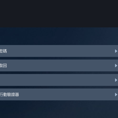
或密碼
助取回
d 行動驗證器