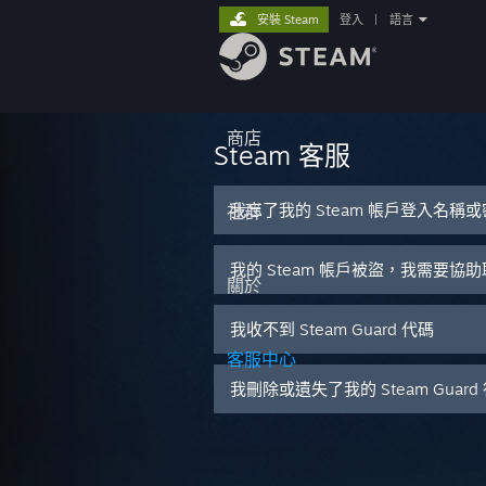
安裝 Steam
登入
|
語言
商店
Steam 客服
我忘了我的 Steam 帳戶登入名稱
社群
我的 Steam 帳戶被盜，我需要協
關於
我收不到 Steam Guard 代碼
客服中心
我刪除或遺失了我的 Steam Guar