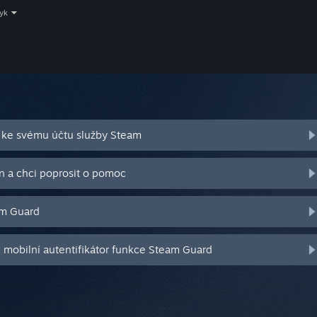
zyk
 ke svému účtu služby Steam
n a chci poprosit o pomoc
am Guard
j mobilní autentifikátor funkce Steam Guard