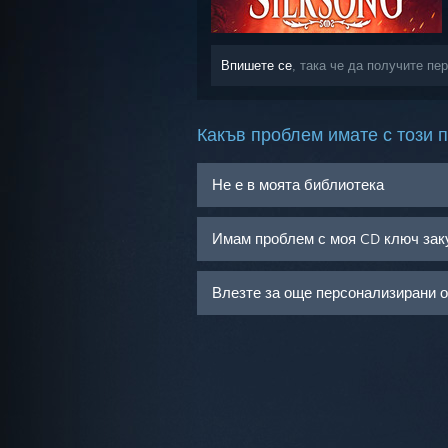
Впишете се
, така че да получите пе
Какъв проблем имате с този 
Не е в моята библиотека
Имам проблем с моя CD ключ зак
Влезте за още персонализирани 