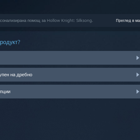
рсонализирана помощ за Hollow Knight: Silksong.
Преглед в ма
продукт?
упен на дребно
опции