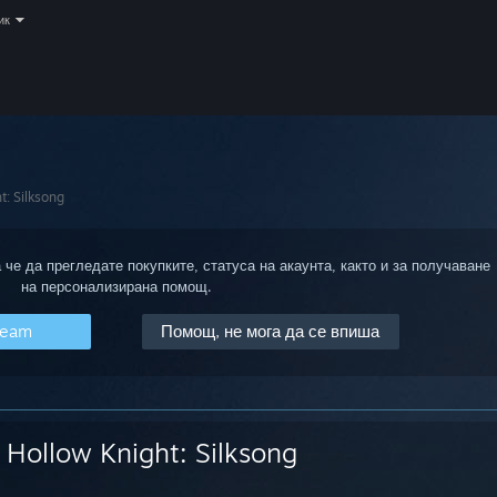
ик
t: Silksong
 че да прегледате покупките, статуса на акаунта, както и за получаване
на персонализирана помощ.
team
Помощ, не мога да се впиша
Hollow Knight: Silksong