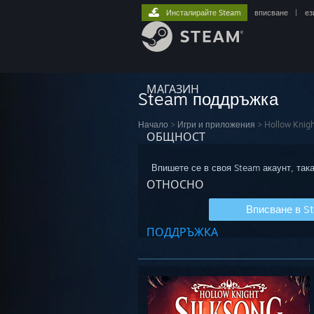
Инсталирайте Steam
вписване
|
ез
МАГАЗИН
Steam поддръжка
Начало
>
Игри и приложения
>
Hollow Knigh
ОБЩНОСТ
Впишете се в своя Steam акаунт, така
ОТНОСНО
Вписване в S
ПОДДРЪЖКА