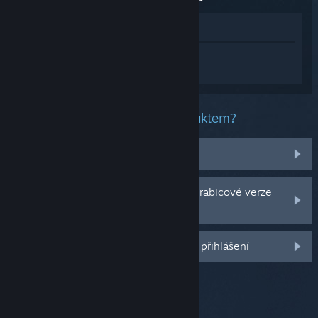
Zobrazit v obchodě
Přihlaste se
a získejte pomoc na míru pro
produkt Hollow Knight: Silksong.
Jaký problém máte s tímto produktem?
Nenachází se v mojí knihovně
Potýkám se s problémy s CD klíčem krabicové verze
hry
Další možnosti se Vám odemknou po přihlášení