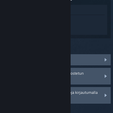
Katso pelin kauppasivua
Kirjaudu sisään
saadaksesi
henkilökohtaista apua tuotteelle Hollow
Knight: Silksong.
Mitä ongelma koskee?
Peli ei löydy kirjastostani
Minulla on ongelmia jälleenmyyjältä ostetun
tuotetunnuksen kanssa
Saat henkilökohtaisempia vaihtoehtoja kirjautumalla
sisään.