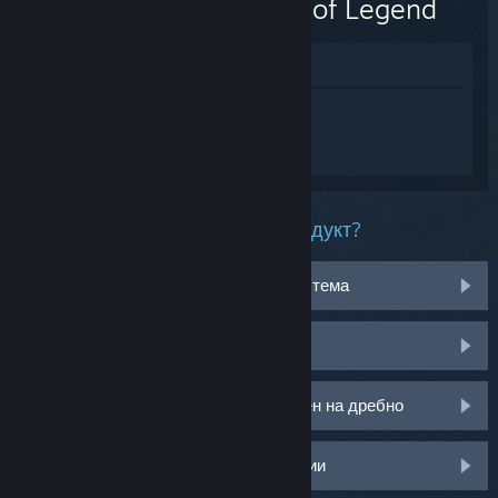
Branch of Legend
Преглед в магазина
Впишете се
, така че да получите
персонализирана помощ за 东方光耀夜 ~
Lost Branch of Legend.
Какъв проблем имате с този продукт?
Не работи на моята операционна система
Не е в моята библиотека
Имам проблем с моя CD ключ закупен на дребно
Влезте за още персонализирани опции