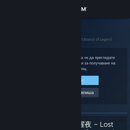
Вписване
Магазин
Steam поддръжка
Начало
>
Игри и приложения
>
东方光耀夜 ~ Lost Branch of Legend
Общност
Относно
Впишете се в своя Steam акаунт, така че да прегледате
покупките, статуса на акаунта, както и за получаване на
персонализирана помощ.
Поддръжка
Вписване в Steam
Смяна на езика
Помощ, не мога да се впиша
Сдобийте се с мобилното Steam приложение
Преглед на сайта за настолни компютри
东方光耀夜 ~ Lost