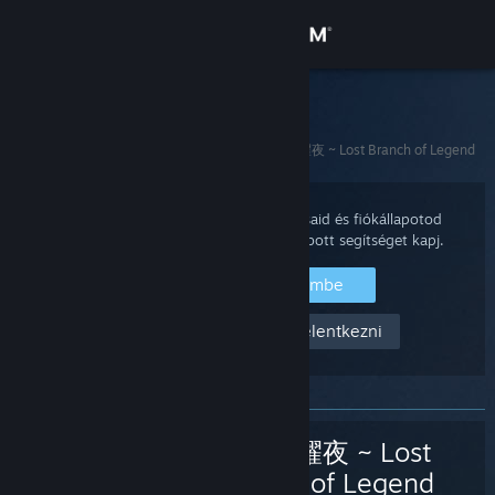
Bejelentkezés
Áruház
Steam Támogatás
Kezdőoldal
>
Játékok és alkalmazások
>
东方光耀夜 ~ Lost Branch of Legend
Közösség
Névjegy
Jelentkezz be Steam fiókodba vásárlásaid és fiókállapotod
áttekintéséhez, és hogy személyre szabott segítséget kapj.
Támogatás
Jelentkezz be a Steambe
Segítség, nem tudok bejelentkezni
Nyelvváltás
A Steam mobilalkalmazás beszerzése
Asztali weboldalra váltás
东方光耀夜 ~ Lost
Branch of Legend