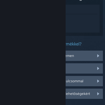
Megnézés az Áruházban
Jelentkezz be
, hogy személyre szabott
segítséget kapj a(z) 东方光耀夜 ~ Lost
Branch of Legend termékhez.
Milyen problémád van ezzel a termékkel?
Nem működik az operációs rendszeremen
Nincs a könyvtáramban
Gondom van a kiskereskedelmi CD-kulcsommal
Jelentkezz be személyre szabottabb lehetőségekért