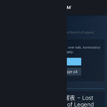
Log på
Butik
Steam Support
Startside
>
Spil og applikationer
>
东方光耀夜 ~ Lost Branch of Legend
Fællesskab
Om
Log på din Steam-konto for at få overblik over køb, kontostatus
og for at få personlig hjælp.
Support
Log på Steam
Hjælp, jeg kan ikke logge på
Skift sprog
Hent Steam-mobilappen
Vis desktop-webside
东方光耀夜 ~ Lost
Branch of Legend