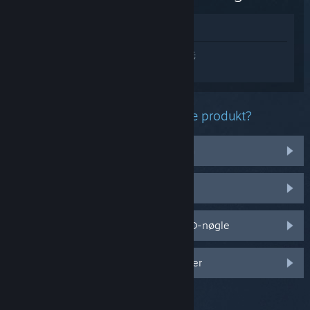
Vis i butik
Log på
for at få personlig hjælp til 东方光
耀夜 ~ Lost Branch of Legend.
Hvilket problem har du med dette produkt?
Det virker ikke på mit operativsystem
Det er ikke i mit bibliotek
Jeg har problemer med min detail-CD-nøgle
Log på for flere personlige muligheder