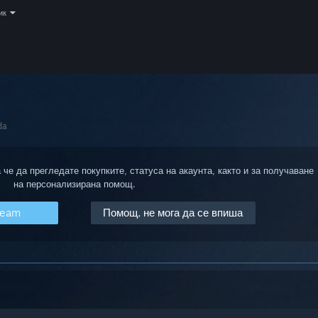
ик
da
 че да прегледате покупките, статуса на акаунта, както и за получаване
на персонализирана помощ.
team
Помощ, не мога да се впиша