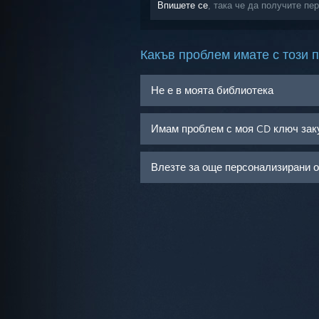
Впишете се
, така че да получите 
Какъв проблем имате с този 
Не е в моята библиотека
Имам проблем с моя CD ключ зак
Влезте за още персонализирани 