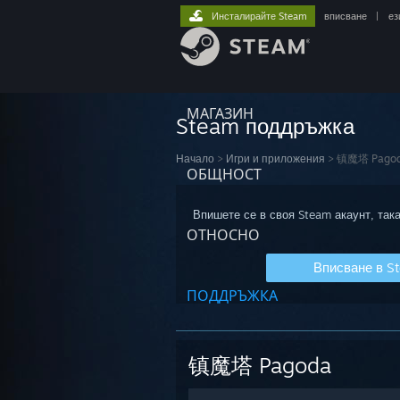
Инсталирайте Steam
вписване
|
ез
МАГАЗИН
Steam поддръжка
Начало
>
Игри и приложения
>
镇魔塔 Pago
ОБЩНОСТ
Впишете се в своя Steam акаунт, така
ОТНОСНО
Вписване в S
ПОДДРЪЖКА
镇魔塔 Pagoda