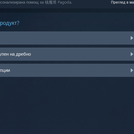
персонализирана помощ за 镇魔塔 Pagoda.
Преглед в ма
продукт?
упен на дребно
опции