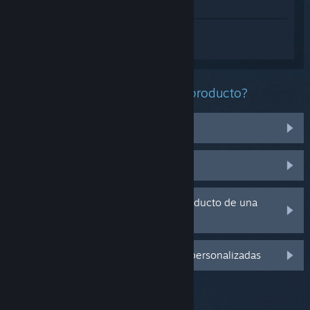
Ver en la tienda
Inicia sesión
para obtener ayuda
personalizada con 镇魔塔 Pagoda.
¿Qué problema tienes con este producto?
No funciona en mi sistema operativo
No se encuentra en mi biblioteca
Tengo problemas con la clave de producto de una
copia física
Inicia sesión para ver más opciones personalizadas