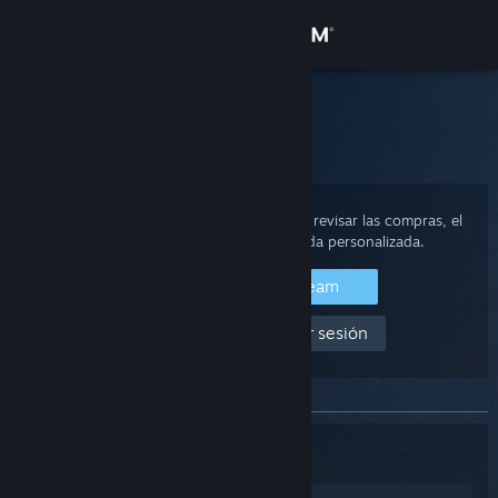
Iniciar sesión
Tienda
Soporte de Steam
Inicio
>
Juegos y aplicaciones
>
镇魔塔 Pagoda
Comunidad
Acerca de
Inicia sesión en tu cuenta de Steam para revisar las compras, el
estado de la cuenta y obtener ayuda personalizada.
Soporte
Iniciar sesión en Steam
Ayuda, no puedo iniciar sesión
Cambiar idioma
Descargar Steam Mobile
Ver versión clásica
镇魔塔 Pagoda