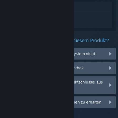
Im Shop anzeigen
Melden Sie sich an
, um personalisierte
Hilfe für 镇魔塔 Pagoda zu erhalten.
Welche Probleme haben Sie mit diesem Produkt?
Es funktioniert auf meinem Betriebssystem nicht
Es befindet sich nicht in meiner Bibliothek
Ich habe Probleme mit meinem Produktschlüssel aus
dem Einzelhandel
Anmelden, um personalisierte Optionen zu erhalten