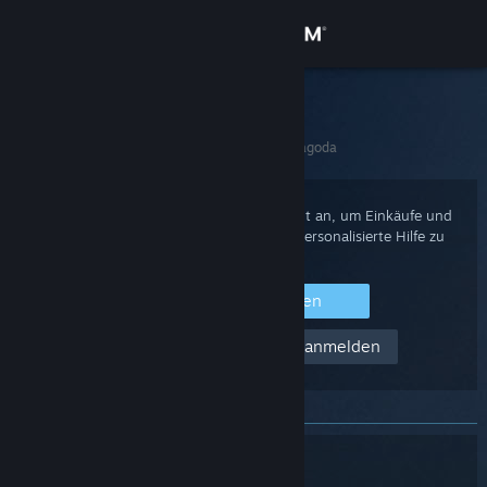
Anmelden
Shop
Steam-Support
Startseite
>
Spiele und Anwendungen
>
镇魔塔 Pagoda
Community
Info
Melden Sie sich mit Ihrem Steam-Account an, um Einkäufe und
Ihren Accountstatus einzusehen oder personalisierte Hilfe zu
erhalten.
Support
Bei Steam anmelden
Sprache ändern
Hilfe! Ich kann mich nicht anmelden
Steam-Mobile-App herunterladen
Desktopversion anzeigen
镇魔塔 Pagoda