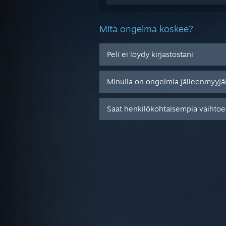
Mitä ongelma koskee?
Peli ei löydy kirjastostani
Minulla on ongelmia jälleenmyyjä
Saat henkilökohtaisempia vaihtoeh