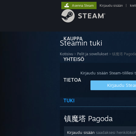
Asenna Steam
Kirjaudu sisään
|
kiel
KAUPPA
Steamin tuki
Kotisivu
>
Pelit ja sovellukset
>
镇魔塔 Pagod
YHTEISÖ
Kirjaudu sisään Steam-tilillesi t
TIETOA
Kirjaudu Stea
TUKI
镇魔塔 Pagoda
Kirjaudu sisään
saadaksesi henkilöko