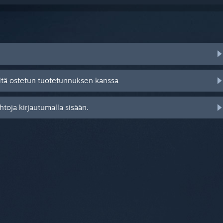
ltä ostetun tuotetunnuksen kanssa
toja kirjautumalla sisään.