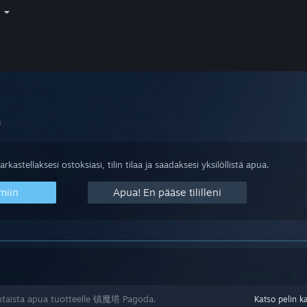
i
a
arkastellaksesi ostoksiasi, tilin tilaa ja saadaksesi yksilöllistä apua.
miin
Apua! En pääse tililleni
htaista apua tuotteelle 镇魔塔 Pagoda.
Katso pelin k