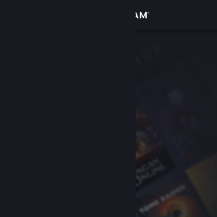
Přihlásit se
Obchod
Komunita
Informace
Podpora
Změnit jazyk
Mobilní aplikace služby Steam
Desktopová verze stránky