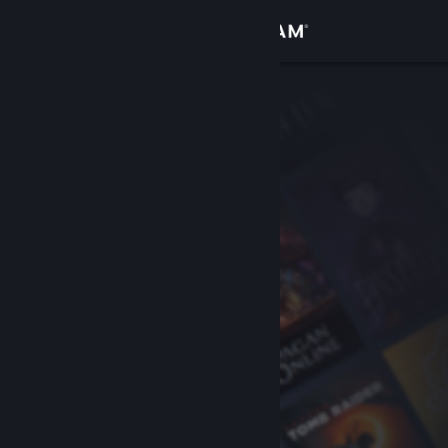
เข้าสู่ระบบ
ร้านค้า
ชุมชน
เกี่ยวกับ
ฝ่ายสนับสนุน
เปลี่ยนภาษา
รับแอป Steam แบบพกพา
ชมเว็บไซต์สำหรับเดสก์ท็อป