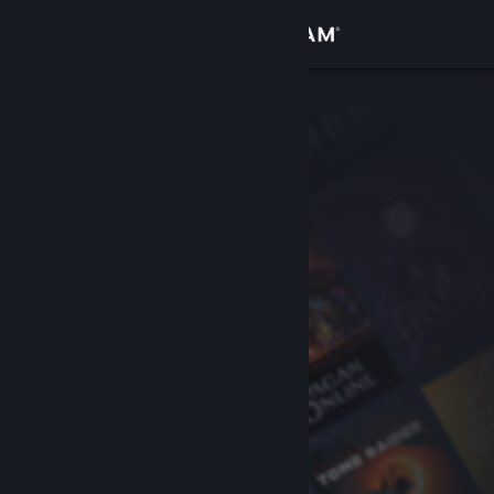
Kirjaudu sisään
Kauppa
Yhteisö
Tietoa
Tuki
Vaihda kieli
Hanki Steam-mobiilisovellus
Näytä työpöytäsivusto