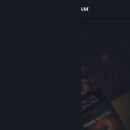
Accedi
Negozio
Comunità
Informazioni
Assistenza
Cambia la lingua
Ottieni l'app mobile di Steam
Visualizza il sito web per desktop