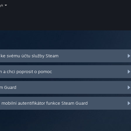
zyk
 ke svému účtu služby Steam
n a chci poprosit o pomoc
am Guard
j mobilní autentifikátor funkce Steam Guard