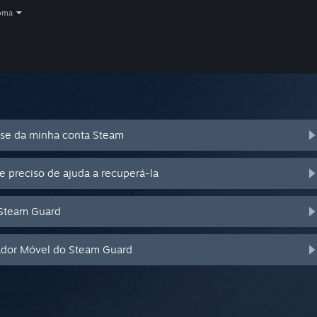
oma
se da minha conta Steam
e preciso de ajuda a recuperá-la
 Steam Guard
cador Móvel do Steam Guard