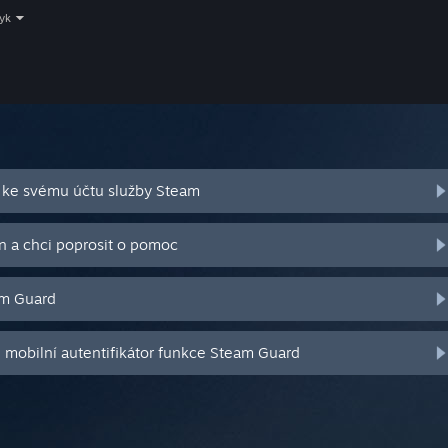
zyk
 ke svému účtu služby Steam
n a chci poprosit o pomoc
am Guard
j mobilní autentifikátor funkce Steam Guard