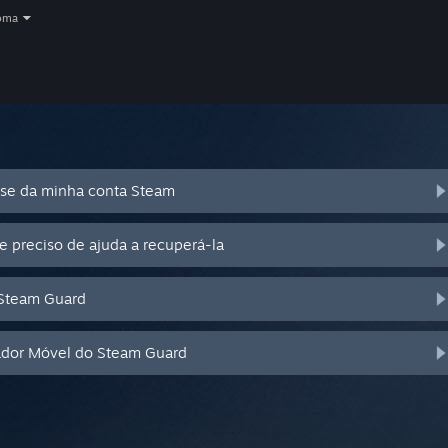
oma
se da minha conta Steam
e preciso de ajuda a recuperá-la
 Steam Guard
cador Móvel do Steam Guard