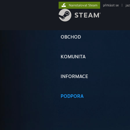
Nainstalovat Steam
přihlásit se
|
ja
OBCHOD
KOMUNITA
INFORMACE
PODPORA