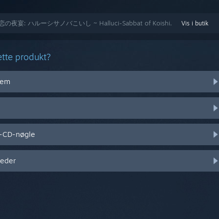
 til 幻恋の夜宴: ハルーシサノバこいし ~ Halluci-Sabbat of Koishi.
Vis i butik
ette produkt?
stem
l-CD-nøgle
heder