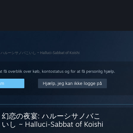
ルーシサノバこいし ~ Halluci-Sabbat of Koishi
 få overblik over køb, kontostatus og for at få personlig hjælp.
am
Hjælp, jeg kan ikke logge på
幻恋の夜宴: ハルーシサノバこ
いし ~ Halluci-Sabbat of Koishi