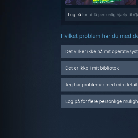
Log på
for at få personlig hjælp
Hvilket problem har du med d
Det virker ikke på mit operativsy
Det er ikke i mit bibliotek
Jeg har problemer med min detai
Log på for flere personlige mulig