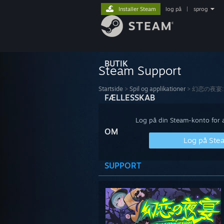
Installer Steam
log på
|
sprog
BUTIK
Steam Support
Startside
>
Spil og applikationer
>
幻恋の夜宴: ハ
FÆLLESSKAB
Log på din Steam-konto for at
OM
Log på Ste
SUPPORT