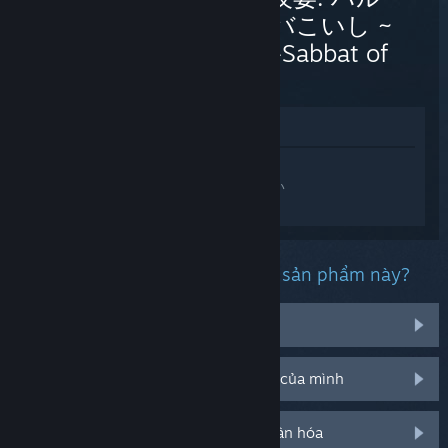
シサノバこいし ~
Halluci-Sabbat of
Koishi
Xem trong cửa hàng
Đăng nhập
để nhận được hỗ trợ dành
riêng cho 幻恋の夜宴: ハルーシサノバこい
し ~ Halluci-Sabbat of Koishi.
Bạn đang gặp phải vấn đề gì với sản phẩm này?
Nó không hiện trong thư viện của tôi
Tôi đang có vấn đề với mã CD bán lẻ của mình
Đăng nhập cho thêm tùy chọn cá nhân hóa