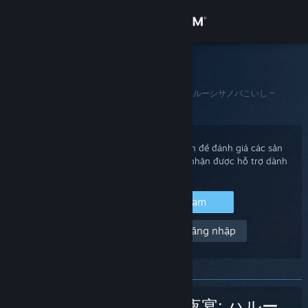
Đăng nhập
Cửa hàng
Hỗ trợ Steam
Trang chủ
>
Trò chơi và ứng dụng
>
幻恋の夜宴: ハルーシサノバこいし ~
Cộng đồng
Halluci-Sabbat of Koishi
Thông tin
Đăng nhập vào tài khoản Steam của bạn để đánh giá các sản
phẩm, xem tình trạng của tài khoản, và nhận được hỗ trợ dành
Hỗ trợ
riêng cho bạn.
Đăng nhập vào Steam
Thay đổi ngôn ngữ
Giúp với, tôi không thể đăng nhập
Cài ứng dụng Steam di động
Xem web cho desktop
幻恋の夜宴: ハルー