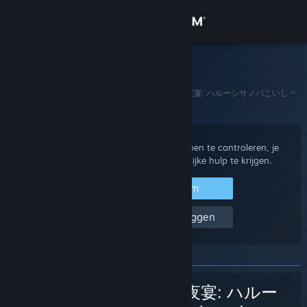
Inloggen
Winkel
Steam Support
Startpagina
>
Spellen en toepassingen
>
幻恋の夜宴: ハルーシサノバこいし ~
Community
Halluci-Sabbat of Koishi
Over
Log in op je Steam-account om aankopen te controleren, je
accountstatus te bekijken of persoonlijke hulp te krijgen.
Ondersteuning
Inloggen bij Steam
Taal wijzigen
Help, ik kan niet inloggen
Download de mobiele Steam-app
Desktopwebsite weergeven
幻恋の夜宴: ハルー