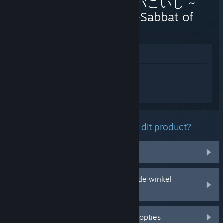
シサノバこいし ~
Halluci-Sabbat of
Koishi
In winkel weergeven
Log in
om persoonlijke hulp te krijgen
voor 幻恋の夜宴: ハルーシサノバこいし ~
Halluci-Sabbat of Koishi.
Welk probleem ondervind je met dit product?
Het zit niet in mijn bibliotheek
Ik ondervind problemen met mijn in de winkel
gekochte cd-sleutel
Log in voor meer gepersonaliseerde opties