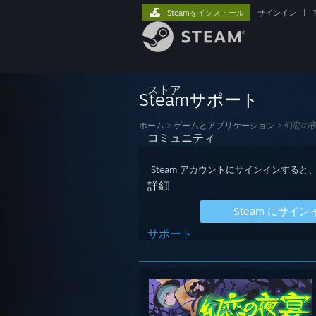
Steamをインストール
サインイン
|
ストア
Steamサポート
ホーム
>
ゲームとアプリケーション
>
幻恋の夜宴
コミュニティ
Steam アカウントにサインインす
詳細
Steam にサイン
サポート