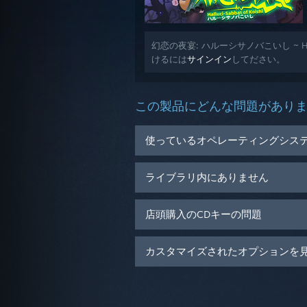
幻恋の夜宴: ハルーシサノバこいし ~ Hall
けるには
サインイン
してださい。
この製品にどんな問題があり
使っているオペレーティングシス
ライブラリ内にありません
店頭購入のCDキーの問題
カスタマイズされたオプションを