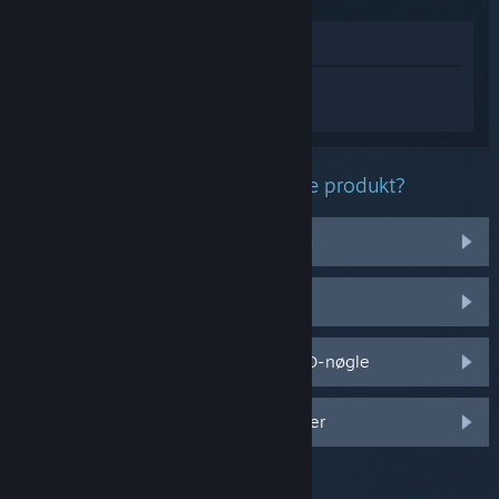
Vis i butik
Log på
for at få personlig hjælp til
Horizon Zero Dawn™ Remastered.
Hvilket problem har du med dette produkt?
Det virker ikke på mit operativsystem
Det er ikke i mit bibliotek
Jeg har problemer med min detail-CD-nøgle
Log på for flere personlige muligheder