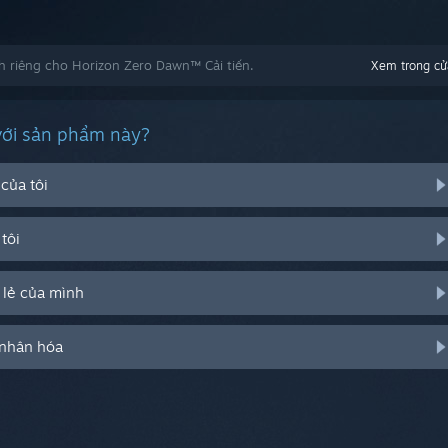
 riêng cho Horizon Zero Dawn™ Cải tiến.
Xem trong cử
với sản phẩm này?
của tôi
tôi
 lẻ của mình
 nhân hóa