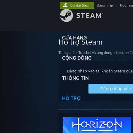
Cài đặt Steam
đăng nhập
|
Ngôn n
CỬA HÀNG
Hỗ trợ Steam
Trang chủ
>
Trò chơi và ứng dụng
>
Horizon Z
CỘNG ĐỒNG
Đăng nhập vào tài khoản Steam của 
THÔNG TIN
Đăng nhập vào
HỖ TRỢ