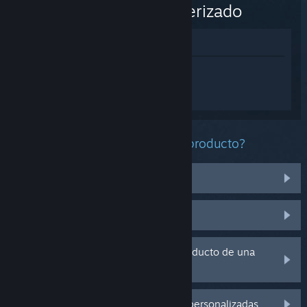
remasterizado
Ver en la tienda
Inicia sesión
para obtener ayuda
personalizada con Horizon Zero Dawn™
remasterizado.
¿Qué problema tienes con este producto?
No funciona en mi sistema operativo
No se encuentra en mi biblioteca
Tengo problemas con la clave de producto de una
copia física
Inicia sesión para ver más opciones personalizadas