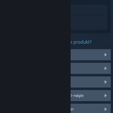
Vis i butik
Log på
for at få personlig hjælp til
Onimusha: Way of the Sword.
Hvilket problem har du med dette produkt?
Jeg købte det ved en fejltagelse
Det virker ikke på mit operativsystem
Det er ikke i mit bibliotek
Jeg har problemer med min detail-CD-nøgle
Log på for flere personlige muligheder