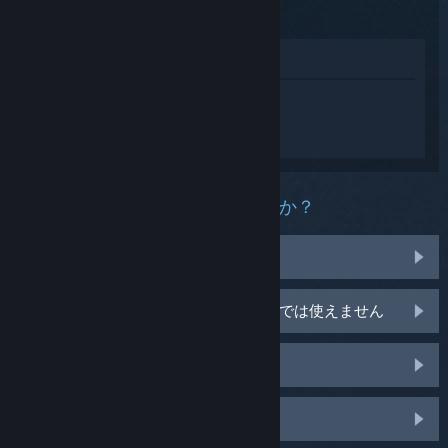
Sword
ストアで表示
鬼武者 Way of the Sword 用にカスタマイ
ズされたヘルプを受けるには
サインイン
し
てださい。
この製品にどんな問題がありますか？
間違えて購入しました
使っているオペレーティングシステムでは使えません
ライブラリ内にありません
店頭購入のCDキーの問題