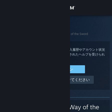
サインイン
ストア
Steamサポート
ホーム
>
ゲームとアプリケーション
>
鬼武者 Way of the Sword
コミュニティ
詳細
Steam アカウントにサインインすると、購入履歴やアカウント状況
を確認できる他、あなた用にカスタマイズされたヘルプを受けられ
ます。
サポート
Steam にサインイン
言語を変更
サインインできません、助けてください
Steamモバイルアプリを入手
デスクトップウェブサイトを表示
鬼武者 Way of the