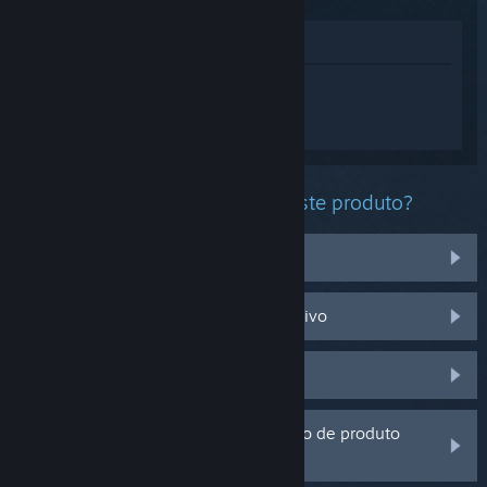
Ver na loja
Inicia sessão
para obteres ajuda
personalizada com o Onimusha: Way of
the Sword.
Que problema estás a ter com este produto?
Fiz esta compra por engano
Não funciona no meu sistema operativo
Não está na minha biblioteca
Estou a ter problemas com um código de produto
que adquiri fora do Steam