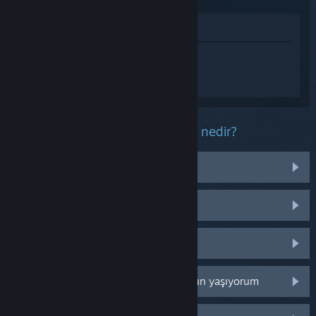
Mağazada İncele
Onimusha: Way of the Sword hakkında
kişiselleştirilmiş destek almak için
Giriş
yapın
.
Bu ürün ile ilgili yaşadığınız sorun nedir?
Yanlışlıkla satın aldım
İşletim sistemim üzerinde çalışmıyor
Kütüphanemde değil
Perakende CD anahtarım ile ilgili sorun yaşıyorum