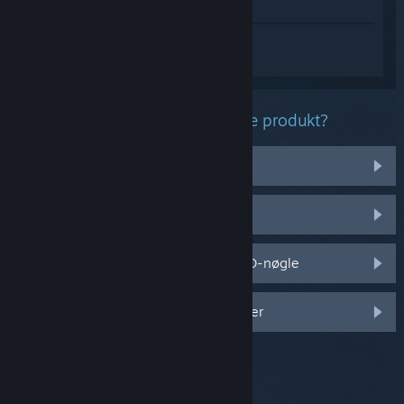
Vis i butik
Log på
for at få personlig hjælp til
Worshippers of Cthulhu Demo.
Hvilket problem har du med dette produkt?
Det virker ikke på mit operativsystem
Det er ikke i mit bibliotek
Jeg har problemer med min detail-CD-nøgle
Log på for flere personlige muligheder