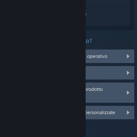
Mostra nel Negozio
Accedi
e ottieni assistenza personalizzata
per Worshippers of Cthulhu Demo.
Che problema ha questo prodotto?
Non è compatibile con il mio sistema operativo
Non è nella mia Libreria
Sto avendo problemi con un codice prodotto
acquistato da un rivenditore
Accedi per visualizzare altre opzioni personalizzate