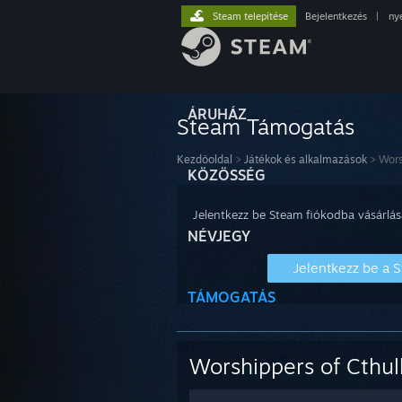
Steam telepítése
Bejelentkezés
|
ny
ÁRUHÁZ
Steam Támogatás
Kezdőoldal
>
Játékok és alkalmazások
>
Wors
KÖZÖSSÉG
Jelentkezz be Steam fiókodba vásárlás
NÉVJEGY
Jelentkezz be a 
TÁMOGATÁS
Worshippers of Cthu