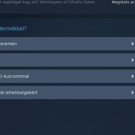
t segítséget kapj a(z) Worshippers of Cthulhu Demo
Megnézés az
 termékkel?
szeremen
CD-kulcsommal
bb lehetőségekért