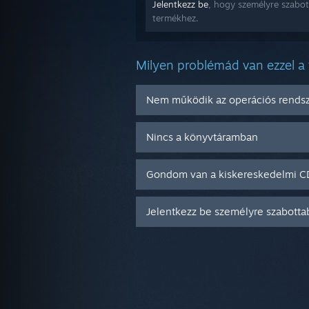
Jelentkezz be
, hogy személyre szabot
termékhez.
Milyen problémád van ezzel a
Nem működik az operációs rend
Nincs a könyvtáramban
Gondom van a kiskereskedelmi 
Jelentkezz be személyre szabotta