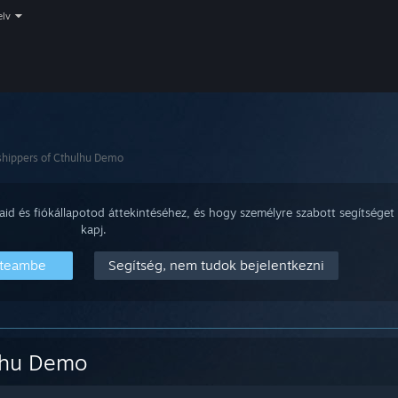
elv
hippers of Cthulhu Demo
aid és fiókállapotod áttekintéséhez, és hogy személyre szabott segítséget
kapj.
Steambe
Segítség, nem tudok bejelentkezni
lhu Demo