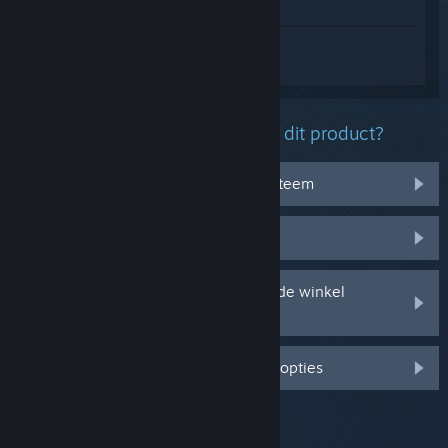
In winkel weergeven
Log in
om persoonlijke hulp te krijgen
voor Worshippers of Cthulhu Demo.
Welk probleem ondervind je met dit product?
Het werkt niet op mijn besturingssysteem
Het zit niet in mijn bibliotheek
Ik ondervind problemen met mijn in de winkel
gekochte cd-sleutel
Log in voor meer gepersonaliseerde opties