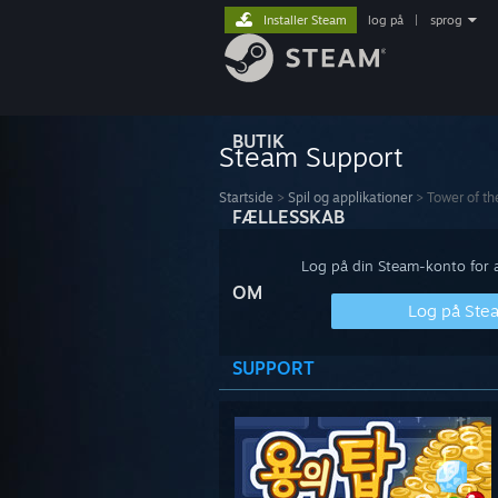
Installer Steam
log på
|
sprog
BUTIK
Steam Support
Startside
>
Spil og applikationer
>
Tower of th
FÆLLESSKAB
Log på din Steam-konto for at
OM
Log på Ste
SUPPORT