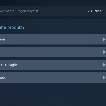
ower of the Dragon Playtest.
Vis i butik
ette produkt?
stem
l-CD-nøgle
heder