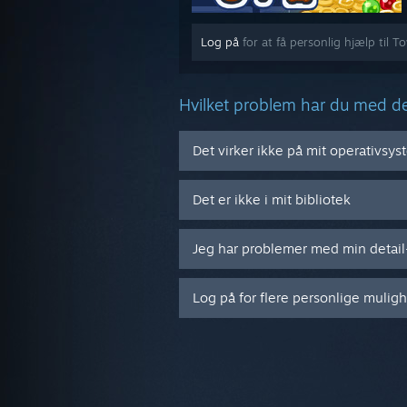
Log på
for at få personlig hjælp til T
Hvilket problem har du med d
Det virker ikke på mit operativsy
Det er ikke i mit bibliotek
Jeg har problemer med min detai
Log på for flere personlige mulig