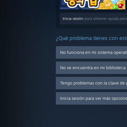
Inicia sesión
para obtener ayuda perso
¿Qué problema tienes con est
No funciona en mi sistema operat
No se encuentra en mi biblioteca
Tengo problemas con la clave de 
Inicia sesión para ver más opcion