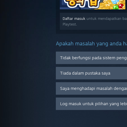
Daftar masuk
untuk mendapatkan ban
Playtest.
Apakah masalah yang anda ha
Tidak berfungsi pada sistem peng
Tiada dalam pustaka saya
Saya menghadapi masalah dengan
Log masuk untuk pilihan yang leb