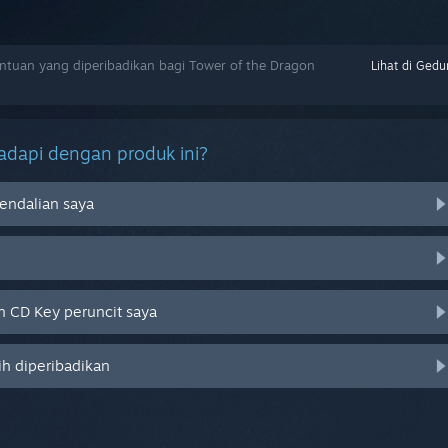
tuan yang diperibadikan bagi Tower of the Dragon
Lihat di Gedu
dapi dengan produk ini?
endalian saya
 CD Key peruncit saya
ih diperibadikan