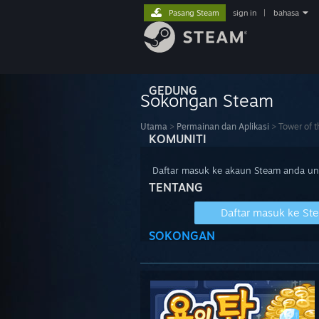
Pasang Steam
sign in
|
bahasa
GEDUNG
Sokongan Steam
Utama
>
Permainan dan Aplikasi
>
Tower of t
KOMUNITI
Daftar masuk ke akaun Steam anda u
TENTANG
Daftar masuk ke St
SOKONGAN