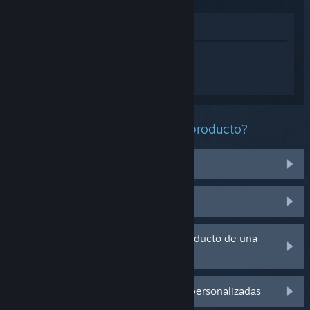
Ver en la tienda
Inicia sesión
para obtener ayuda
personalizada con Tower of the Dragon
Playtest.
¿Qué problema tienes con este producto?
No funciona en mi sistema operativo
No se encuentra en mi biblioteca
Tengo problemas con la clave de producto de una
copia física
Inicia sesión para ver más opciones personalizadas