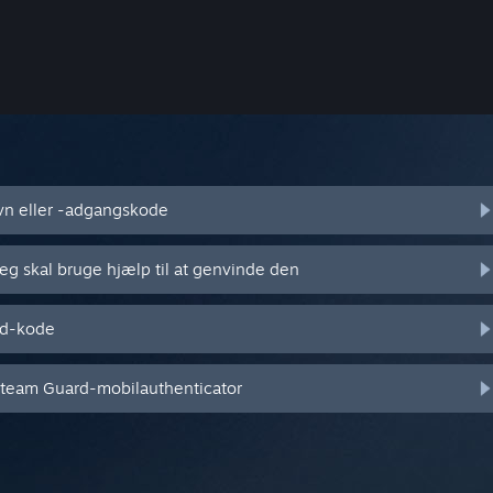
vn eller -adgangskode
jeg skal bruge hjælp til at genvinde den
rd-kode
 Steam Guard-mobilauthenticator