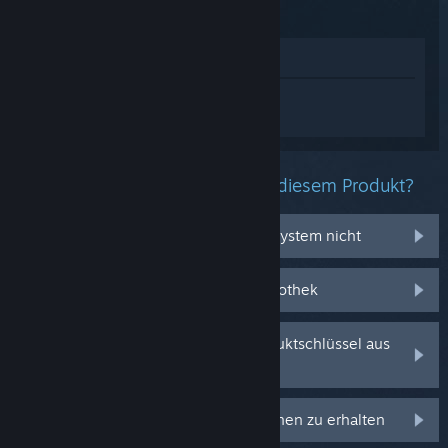
Im Shop anzeigen
Melden Sie sich an
, um personalisierte
Hilfe für Mini Motorways zu erhalten.
Welche Probleme haben Sie mit diesem Produkt?
Es funktioniert auf meinem Betriebssystem nicht
Es befindet sich nicht in meiner Bibliothek
Ich habe Probleme mit meinem Produktschlüssel aus
dem Einzelhandel
Anmelden, um personalisierte Optionen zu erhalten