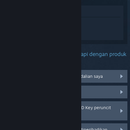
Lihat di Gedung
Daftar masuk
untuk mendapatkan
bantuan yang diperibadikan bagi Mini
Motorways.
Apakah masalah yang anda hadapi dengan produk
ini?
Tidak berfungsi pada sistem pengendalian saya
Tiada dalam pustaka saya
Saya menghadapi masalah dengan CD Key peruncit
saya
Log masuk untuk pilihan yang lebih diperibadikan